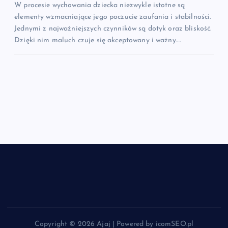
W procesie wychowania dziecka niezwykle istotne są
elementy wzmacniające jego poczucie zaufania i stabilności.
Jednymi z najważniejszych czynników są dotyk oraz bliskość.
Dzięki nim maluch czuje się akceptowany i ważny.…
Copyright © 2026 Ajaj | Powered by icomSEO.pl