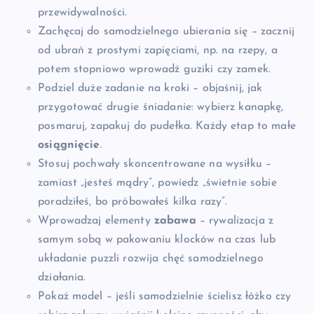
przewidywalności.
Zachęcaj do samodzielnego ubierania się – zacznij
od ubrań z prostymi zapięciami, np. na rzepy, a
potem stopniowo wprowadź guziki czy zamek.
Podziel duże zadanie na kroki – objaśnij, jak
przygotować drugie śniadanie: wybierz kanapkę,
posmaruj, zapakuj do pudełka. Każdy etap to małe
osiągnięcie
.
Stosuj pochwały skoncentrowane na wysiłku –
zamiast „jesteś mądry”, powiedz „świetnie sobie
poradziłeś, bo próbowałeś kilka razy”.
Wprowadzaj elementy
zabawa
– rywalizacja z
samym sobą w pakowaniu klocków na czas lub
układanie puzzli rozwija chęć samodzielnego
działania.
Pokaż model – jeśli samodzielnie ścielisz łóżko czy