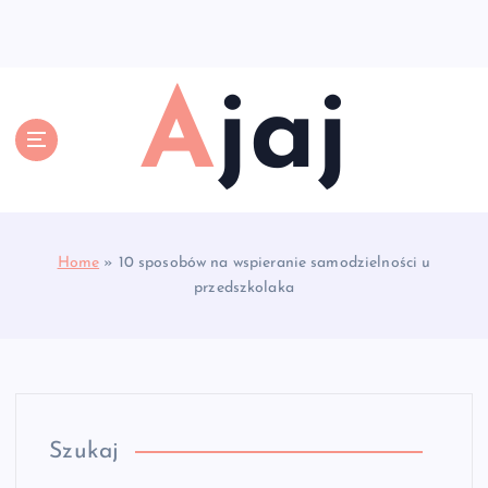
S
k
i
p
Ajaj
t
o
c
o
n
t
e
Home
»
10 sposobów na wspieranie samodzielności u
n
przedszkolaka
t
Szukaj