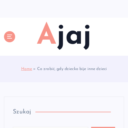
S
k
i
p
Ajaj
t
o
c
o
n
t
e
Home
»
Co zrobić, gdy dziecko bije inne dzieci
n
t
Szukaj