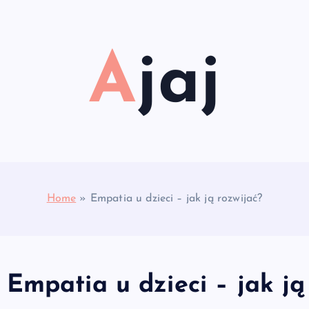
Ajaj
Home
»
Empatia u dzieci – jak ją rozwijać?
Empatia u dzieci – jak ją