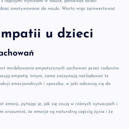
a z lepszymi wynikami w nauce, ponieważ dzieci
ardziej zmotywowane do nauki. Warto więc zainwestować
mpatii u dzieci
achowań
jest modelowanie empatycznych zachowań przez rodziców.
okazują empatię innym, same zaczynają naśladować te
akcji emocjonalnych i sposobu, w jaki odnoszą się do
mocji, pytając je, jak się czują w różnych sytuacjach i
m zrozumieć, że emocje są naturalną częścią życia i że