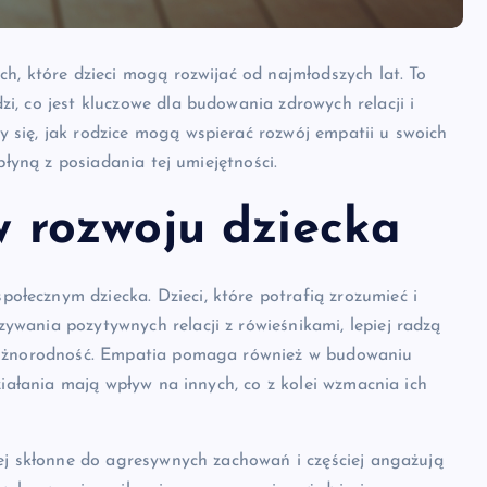
ch, które dzieci mogą rozwijać od najmłodszych lat. To
i, co jest kluczowe dla budowania zdrowych relacji i
 się, jak rodzice mogą wspierać rozwój empatii u swoich
 płyną z posiadania tej umiejętności.
 rozwoju dziecka
łecznym dziecka. Dzieci, które potrafią zrozumieć i
ywania pozytywnych relacji z rówieśnikami, lepiej radzą
a różnorodność. Empatia pomaga również w budowaniu
działania mają wpływ na innych, co z kolei wzmacnia ich
iej skłonne do agresywnych zachowań i częściej angażują