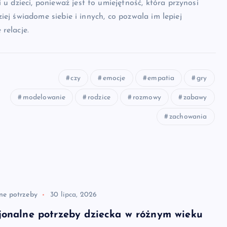
u dzieci, ponieważ jest to umiejętność, która przynosi
dziej świadome siebie i innych, co pozwala im lepiej
relacje.
czy
emocje
empatia
gry
modelowanie
rodzice
rozmowy
zabawy
zachowania
ne potrzeby
30 lipca, 2026
jonalne potrzeby dziecka w różnym wieku