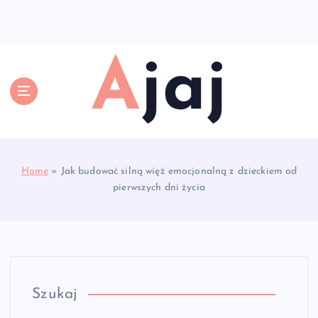
S
k
i
p
Ajaj
t
o
c
o
n
t
e
Home
»
Jak budować silną więź emocjonalną z dzieckiem od
n
pierwszych dni życia
t
Szukaj