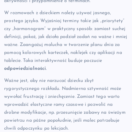
aktywności i przypomnienie o terminach.
W rozmowach z dzieckiem należy używać jasnego,
prostego języka. Wyjaśniaj terminy takie jak „priorytety”
czy „harmonogram” w praktyczny sposób: zamiast suchej
definicji, pokaż, jak działa podział zadań na ważne i mniej
ważne. Zaangażuj malucha w tworzenie planu dnia za
pomocą kolorowych karteczek, naklejek czy aplikacji na
tablecie. Taka interaktywność buduje poczucie
odpowiedzialności
.
Ważne jest, aby nie narzucać dziecku zbyt
rygorystycznego rozkładu. Nadmierna sztywność może
wywołać frustrację i zniechęcenie. Zamiast tego warto
wprowadzić elastyczne ramy czasowe i pozwolić na
drobne modyfikacje, np. przesunięcie zabawy na świeżym
powietrzu na późne popołudnie, jeśli malec potrzebuje
chwili odpoczynku po lekcjach.