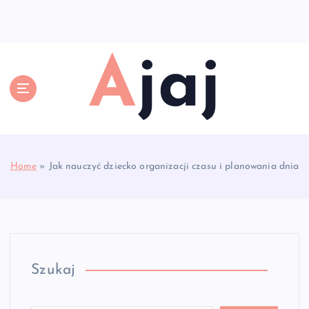
S
k
i
p
Ajaj
t
o
c
o
n
t
e
Home
»
Jak nauczyć dziecko organizacji czasu i planowania dnia
n
t
Szukaj