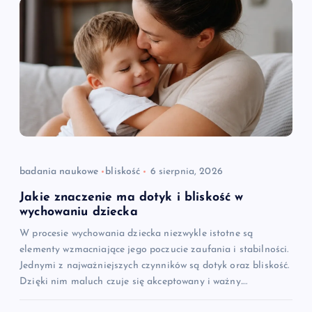
badania naukowe
bliskość
6 sierpnia, 2026
Jakie znaczenie ma dotyk i bliskość w
wychowaniu dziecka
W procesie wychowania dziecka niezwykle istotne są
elementy wzmacniające jego poczucie zaufania i stabilności.
Jednymi z najważniejszych czynników są dotyk oraz bliskość.
Dzięki nim maluch czuje się akceptowany i ważny.…