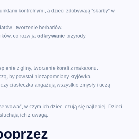
nktami kontrolnymi, a dzieci zdobywają “skarby” w
iatów i tworzenie herbariów.
nków, co rozwija
odkrywanie
przyrody.
enie z gliny, tworzenie korali z makaronu.
czą, by powstał niezapomniany kryjówka.
i czy ciasteczka angażują wszystkie zmysły i uczą
erwować, w czym ich dzieci czują się najlepiej. Dzieci
 słuchają ich z uwagą.
poprzez