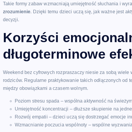
Takie formy zabaw wzmacniają umiejętność słuchania i wyr
zrozumienie
. Dzięki temu dzieci uczą się, jak ważne jest
decyzji.
Korzyści emocjonaln
długoterminowe efe
Weekend bez cyfrowych rozpraszaczy niesie za sobą wiele wa
rodziców. Regularne praktykowanie takich odłączonych od t
między obowiązkami a czasem wolnym.
Poziom stresu spada – wspólna aktywność na świeżym p
Umiejętność koncentracji – dłuższe skupienie na jedn
Rozwój empatii – dzieci uczą się dostrzegać emocje in
Wzmacnianie poczucia wspólnoty – wspólne wyzwania i 