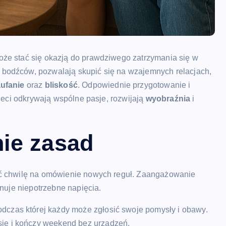
oże stać się okazją do prawdziwego zatrzymania się w
bodźców, pozwalają skupić się na wzajemnych relacjach,
ufanie
oraz
bliskość
. Odpowiednie przygotowanie i
zieci odkrywają wspólne pasje, rozwijają
wyobraźnia
i
nie zasad
ić chwilę na omówienie nowych reguł. Zaangażowanie
inuje niepotrzebne napięcia.
podczas której każdy może zgłosić swoje pomysły i obawy.
się i kończy weekend bez urządzeń.