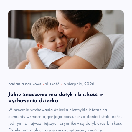
badania naukowe
bliskość
6 sierpnia, 2026
Jakie znaczenie ma dotyk i bliskość w
wychowaniu dziecka
W procesie wychowania dziecka niezwykle istotne są
elementy wzmacniające jego poczucie zaufania i stabilności.
Jednymi z najważniejszych czynników są dotyk oraz bliskość.
Dzięki nim maluch czuje się akceptowany i ważny.…