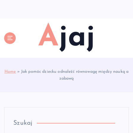
S
k
i
p
Ajaj
t
o
c
o
n
t
e
Home
»
Jak pomóc dziecku odnaleźć równowagę między nauką a
n
zabawą
t
Szukaj