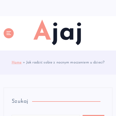
S
k
i
p
Ajaj
t
o
c
o
n
t
e
Home
»
Jak radzić sobie z nocnym moczeniem u dzieci?
n
t
Szukaj