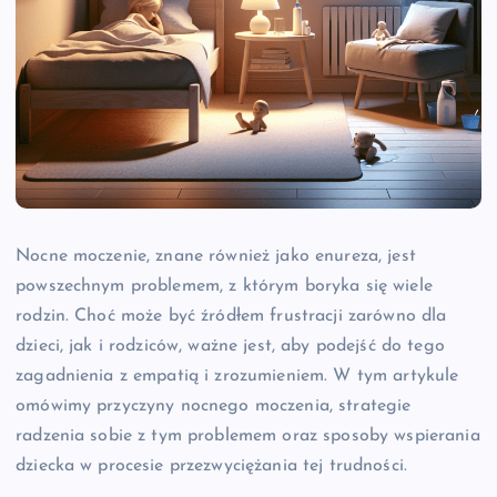
Nocne moczenie, znane również jako enureza, jest
powszechnym problemem, z którym boryka się wiele
rodzin. Choć może być źródłem frustracji zarówno dla
dzieci, jak i rodziców, ważne jest, aby podejść do tego
zagadnienia z empatią i zrozumieniem. W tym artykule
omówimy przyczyny nocnego moczenia, strategie
radzenia sobie z tym problemem oraz sposoby wspierania
dziecka w procesie przezwyciężania tej trudności.