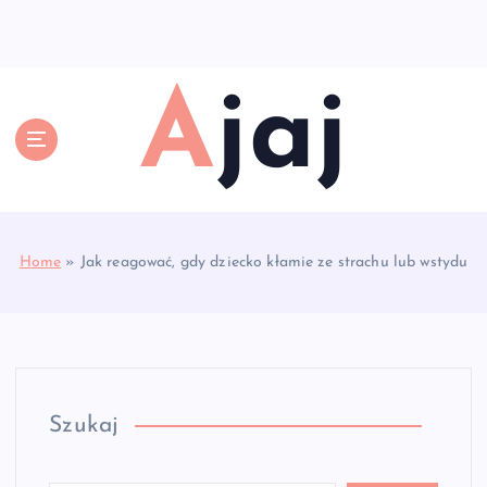
S
k
i
p
Ajaj
t
o
c
o
n
t
e
Home
»
Jak reagować, gdy dziecko kłamie ze strachu lub wstydu
n
t
Szukaj