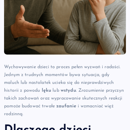
Wychowywanie dzieci to proces pełen wyzwań i radości.
Jednym z trudnych momentów bywa sytuacja, gdy
maluch lub nastolatek ucieka się do nieprawdziwych
historii z powodu
lęku
lub
wstydu
. Zrozumienie przyczyn
takich zachowań oraz wypracowanie skutecznych reakcji
pomoże budować trwałe
zaufanie
i wzmacniać więź
rodzinną.