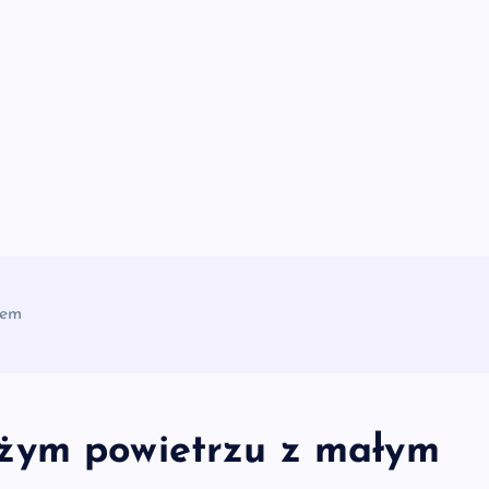
iem
eżym powietrzu z małym