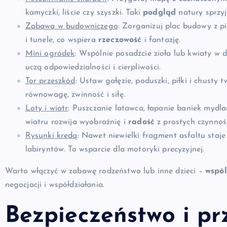
kamyczki, liście czy szyszki. Taki
podgląd
natury sprzyj
Zabawa w budowniczego
: Zorganizuj plac budowy z p
i tunele, co wspiera
rzeczowość
i fantazję.
Mini ogródek
: Wspólnie posadźcie zioła lub kwiaty w 
uczą odpowiedzialności i cierpliwości.
Tor przeszkód
: Ustaw gałęzie, poduszki, piłki i chusty
równowagę, zwinność i siłę.
Loty i wiatr
: Puszczanie latawca, łapanie baniek mydla
wiatru rozwija wyobraźnię i
radość
z prostych czynnośc
Rysunki kredą
: Nawet niewielki fragment asfaltu staje
labiryntów. To wsparcie dla motoryki precyzyjnej.
Warto włączyć w zabawę rodzeństwo lub inne dzieci –
wspó
negocjacji i współdziałania.
Bezpieczeństwo i p