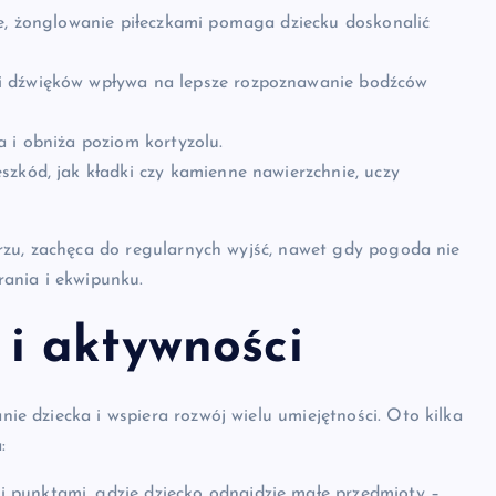
ie, żonglowanie piłeczkami pomaga dziecku doskonalić
 i dźwięków wpływa na lepsze rozpoznawanie bodźców
a i obniża poziom kortyzolu.
szkód, jak kładki czy kamienne nawierzchnie, uczy
rzu, zachęca do regularnych wyjść, nawet gdy pogoda nie
rania i ekwipunku.
 i aktywności
e dziecka i wspiera rozwój wielu umiejętności. Oto kilka
:
i punktami, gdzie dziecko odnajdzie małe przedmioty –