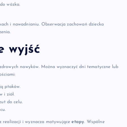
 do wózka.
kach i nawadnianiu. Obserwacja zachowań dziecka
enia.
e wyjść
e zdrowych nawyków. Można wyznaczyć dni tematyczne lub
ościami:
ją ptaków.
 i ziół.
zut do celu.
cu.
z realizacji i wyznacza motywujące
etapy
. Wspólne