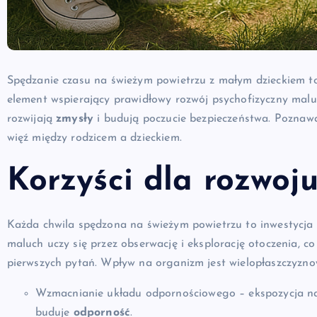
Spędzanie czasu na świeżym powietrzu z małym dzieckiem to
element wspierający prawidłowy rozwój psychofizyczny mal
rozwijają
zmysły
i budują poczucie bezpieczeństwa. Poznaw
więź między rodzicem a dzieckiem.
Korzyści dla rozwoj
Każda chwila spędzona na świeżym powietrzu to inwestycja
maluch uczy się przez obserwację i eksplorację otoczenia, c
pierwszych pytań. Wpływ na organizm jest wielopłaszczyzno
Wzmacnianie układu odpornościowego – ekspozycja n
buduje
odporność
.