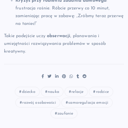
Kryzys przy robieniu zadania domowego
:
frustracja rośnie. Róbcie przerwy co 10 minut,
zamieniając pracę w zabawę: „Zróbmy teraz przerwę
na taniec!”
Takie podejście uczy
obserwacji
, planowania i
umiejętności rozwiązywania problemów w sposób
kreatywny.
dziecko
nauka
relacje
rodzice
rozwój osobowości
samoregulacja emocji
zaufanie