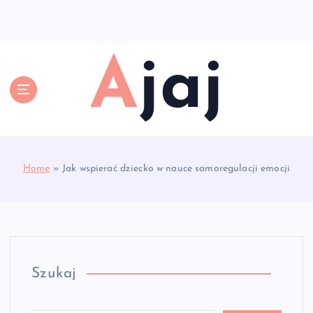
S
k
i
p
Ajaj
t
o
c
o
n
t
e
Home
»
Jak wspierać dziecko w nauce samoregulacji emocji
n
t
Szukaj