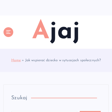
S
k
i
p
Ajaj
t
o
c
o
n
t
e
Home
»
Jak wspierać dziecko w sytuacjach społecznych?
n
t
Szukaj