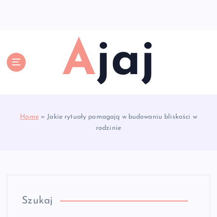
S
k
i
p
Ajaj
t
o
c
o
n
t
e
Home
»
Jakie rytuały pomagają w budowaniu bliskości w
n
rodzinie
t
Szukaj