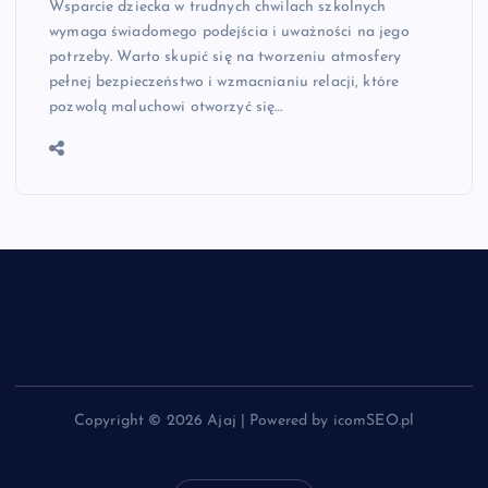
Wsparcie dziecka w trudnych chwilach szkolnych
wymaga świadomego podejścia i uważności na jego
potrzeby. Warto skupić się na tworzeniu atmosfery
pełnej bezpieczeństwo i wzmacnianiu relacji, które
pozwolą maluchowi otworzyć się…
Copyright © 2026 Ajaj | Powered by icomSEO.pl