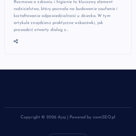
Rozmowa o zdrowiu i higienie to kluczowy element
rodzicielstwo, który pozwala na budowanie zaufanie i
kształtowanie odpowiedzialność u dziecka. W tym
artykule znajdziesz praktyczne wskazówki, jak
prowadzić otwarty dialog z…
Copyright © 2026 Ajaj | Powered by icomSEO.pl