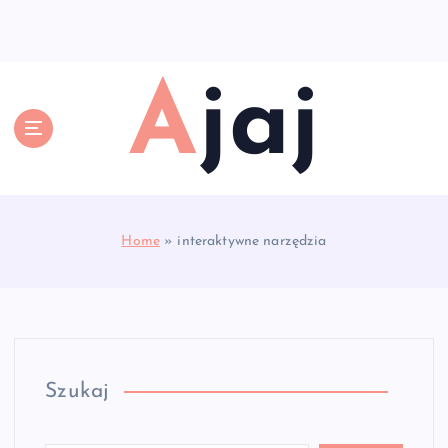
S
k
i
p
Ajaj
t
o
c
o
n
t
e
Home
»
interaktywne narzędzia
n
t
Szukaj