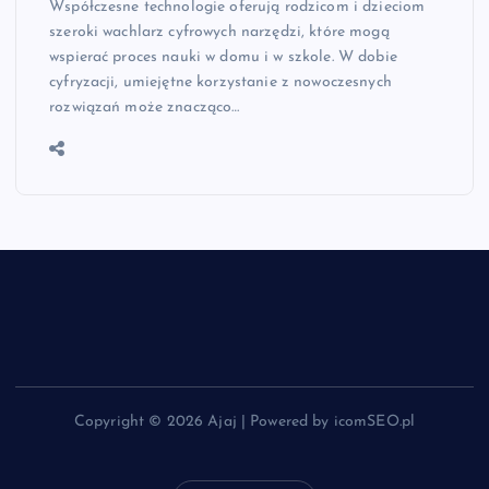
Współczesne technologie oferują rodzicom i dzieciom
szeroki wachlarz cyfrowych narzędzi, które mogą
wspierać proces nauki w domu i w szkole. W dobie
cyfryzacji, umiejętne korzystanie z nowoczesnych
rozwiązań może znacząco…
Copyright © 2026 Ajaj | Powered by icomSEO.pl