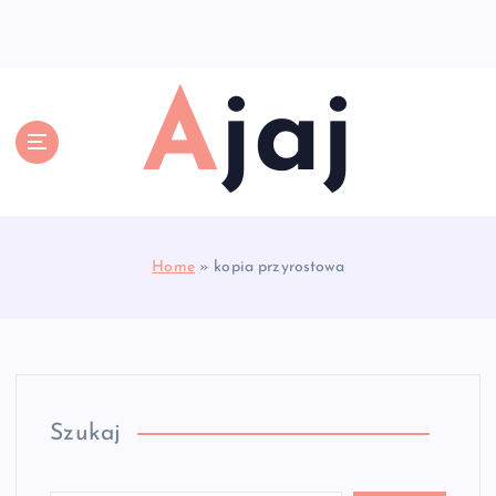
S
k
i
p
Ajaj
t
o
c
o
n
t
e
Home
»
kopia przyrostowa
n
t
Szukaj