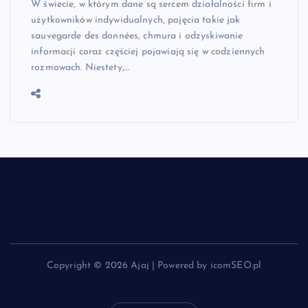
W świecie, w którym dane są sercem działalności firm i
użytkowników indywidualnych, pojęcia takie jak
sauvegarde des données, chmura i odzyskiwanie
informacji coraz częściej pojawiają się w codziennych
rozmowach. Niestety,…
Copyright © 2026 Ajaj | Powered by icomSEO.pl