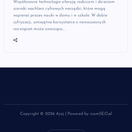
Współczesne technologie oferują rodzicom i dzieciom
szeroki wachlarz cyfrowych narzędzi, które mogą
wspierać proces nauki w domu i w szkole. W dobie
cyfryzacji, umiejętne korzystanie z nowoczesnych
rozwiązań może znacząco…
Copyright © 2026 Ajaj | Powered by icomSEO.pl