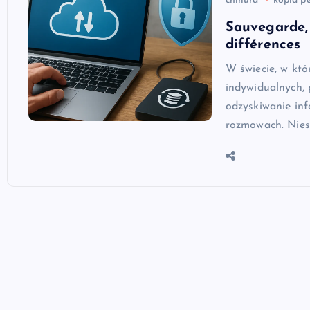
chmura
kopia p
Sauvegarde, 
différences
W świecie, w któ
indywidualnych, 
odzyskiwanie inf
rozmowach. Nies