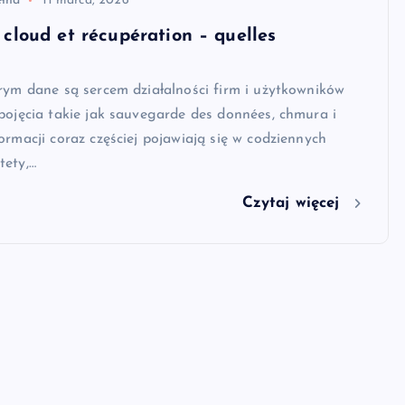
ełna
11 marca, 2026
cloud et récupération – quelles
rym dane są sercem działalności firm i użytkowników
pojęcia takie jak sauvegarde des données, chmura i
ormacji coraz częściej pojawiają się w codziennych
tety,…
Czytaj więcej