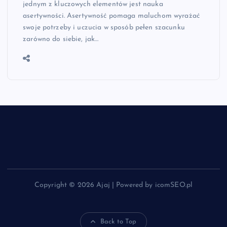
jednym z kluczowych elementów jest nauka
asertywności. Asertywność pomaga maluchom wyrażać
swoje potrzeby i uczucia w sposób pełen szacunku
zarówno do siebie, jak…
Copyright © 2026 Ajaj | Powered by icomSEO.pl
Back to Top