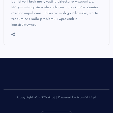
Lenistwo i brak motywacji u dziecka to wyzwanie, z
którym mierzy się wielu rodziców i opiekunów. Zamiast
działać impulsowo lub karcić małego człowieka, warto
zrozumieć źródła problemu i wprowadzić
konstruktywne…
Copyright © 2026 Ajaj | Powered by icomSEO.pl