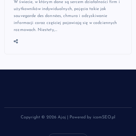
W świecie, w którym dane są sercem działalności firm i
użytkowników indywidualnych, pojęcia takie jak
sauvegarde des données, chmura i odzyskiwanie
informacji coraz częściej pojawiają się w codziennych
rozmowach. Niestety,…
Copyright © 2026 Ajaj | Powered by icomSEO.pl