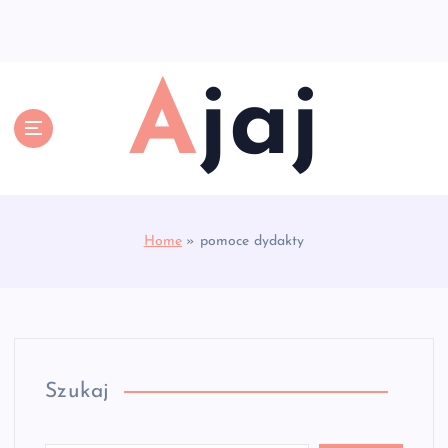
S
k
i
p
Ajaj
t
o
c
o
n
t
e
Home
»
pomoce dydakty
n
t
Szukaj