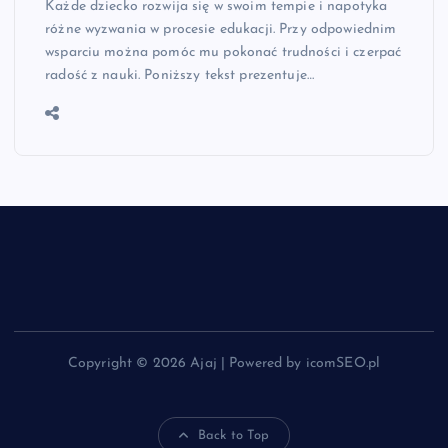
Każde dziecko rozwija się w swoim tempie i napotyka
różne wyzwania w procesie edukacji. Przy odpowiednim
wsparciu można pomóc mu pokonać trudności i czerpać
radość z nauki. Poniższy tekst prezentuje…
Copyright © 2026 Ajaj | Powered by icomSEO.pl
Back to Top