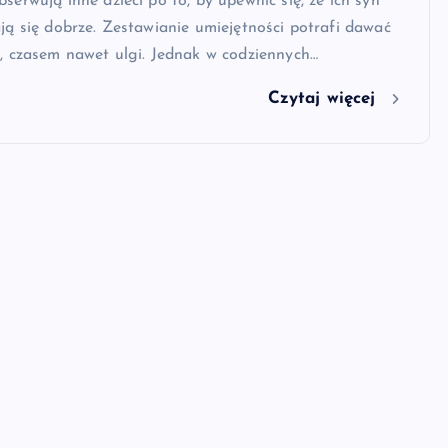
serwują inne dzieci po to, by upewnić się, że ich syn
ają się dobrze. Zestawianie umiejętności potrafi dawać
i, czasem nawet ulgi. Jednak w codziennych…
Czytaj więcej