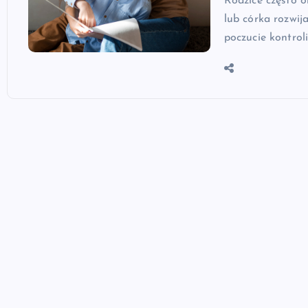
Rodzice często ob
lub córka rozwij
poczucie kontrol