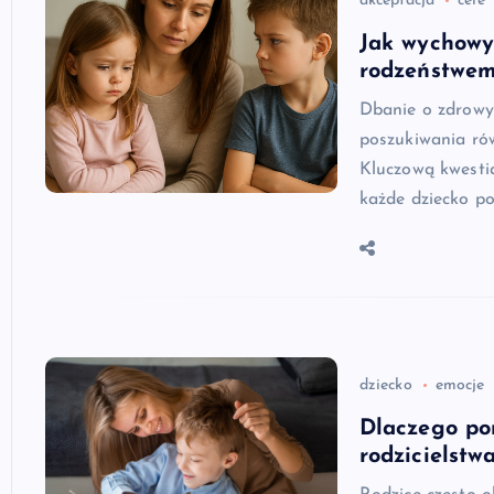
akceptacja
cele
Jak wychowy
rodzeństwe
Dbanie o zdrowy
poszukiwania ró
Kluczową kwesti
każde dziecko p
dziecko
emocje
Dlaczego po
rodzicielstw