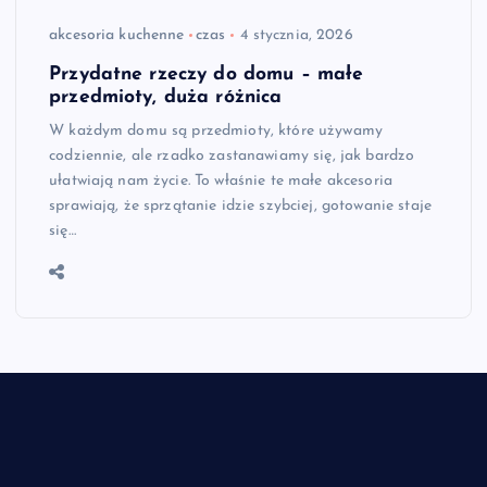
akcesoria kuchenne
czas
4 stycznia, 2026
Przydatne rzeczy do domu – małe
przedmioty, duża różnica
W każdym domu są przedmioty, które używamy
codziennie, ale rzadko zastanawiamy się, jak bardzo
ułatwiają nam życie. To właśnie te małe akcesoria
sprawiają, że sprzątanie idzie szybciej, gotowanie staje
się…