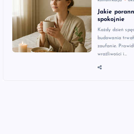
komunikacja
ok
Jakie poran
spokojnie
Każdy dzień spęd
budowania trwał
zaufanie. Prawi
wrażliwości i…