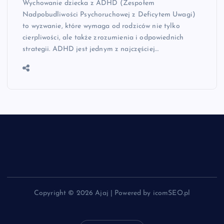
Wychowanie dziecka z ADHD (Zespołem
Nadpobudliwości Psychoruchowej z Deficytem Uwagi)
to wyzwanie, które wymaga od rodziców nie tylko
cierpliwości, ale także zrozumienia i odpowiednich
strategii. ADHD jest jednym z najczęściej…
Copyright © 2026 Ajaj | Powered by icomSEO.pl