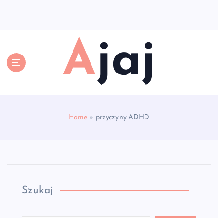
S
k
i
p
Ajaj
t
o
c
o
n
t
e
Home
»
przyczyny ADHD
n
t
Szukaj