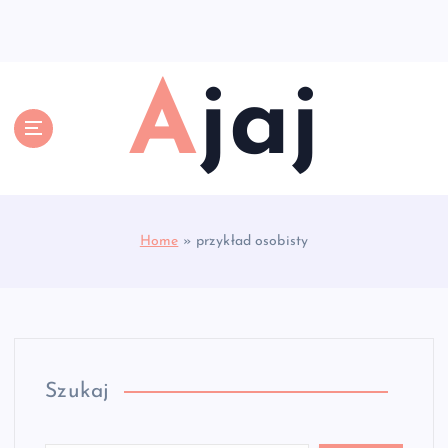
S
k
i
p
Ajaj
t
o
c
o
n
t
e
Home
»
przykład osobisty
n
t
Szukaj