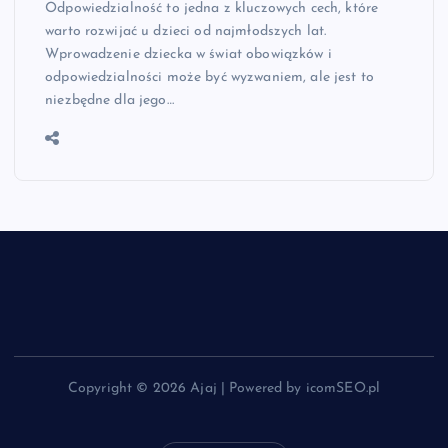
Odpowiedzialność to jedna z kluczowych cech, które
warto rozwijać u dzieci od najmłodszych lat.
Wprowadzenie dziecka w świat obowiązków i
odpowiedzialności może być wyzwaniem, ale jest to
niezbędne dla jego…
Copyright © 2026 Ajaj | Powered by icomSEO.pl