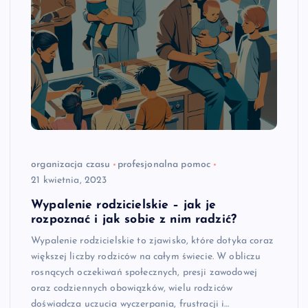
organizacja czasu
profesjonalna pomoc
21 kwietnia, 2023
Wypalenie rodzicielskie – jak je
rozpoznać i jak sobie z nim radzić?
Wypalenie rodzicielskie to zjawisko, które dotyka coraz
większej liczby rodziców na całym świecie. W obliczu
rosnących oczekiwań społecznych, presji zawodowej
oraz codziennych obowiązków, wielu rodziców
doświadcza uczucia wyczerpania, frustracji i…