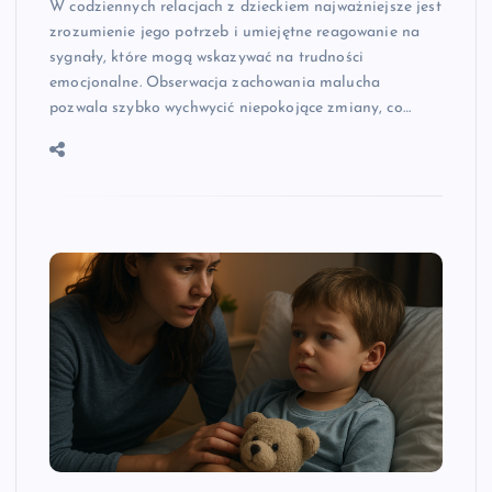
W codziennych relacjach z dzieckiem najważniejsze jest
zrozumienie jego potrzeb i umiejętne reagowanie na
sygnały, które mogą wskazywać na trudności
emocjonalne. Obserwacja zachowania malucha
pozwala szybko wychwycić niepokojące zmiany, co…