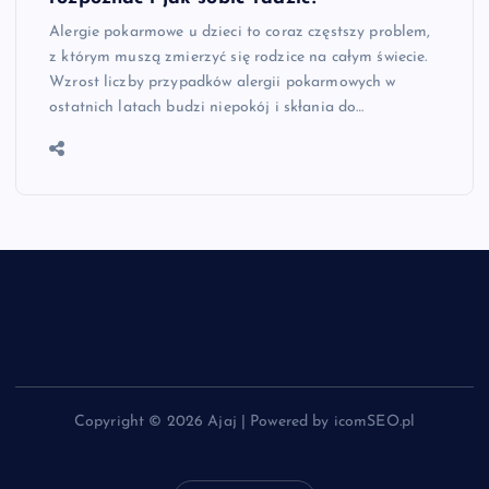
Alergie pokarmowe u dzieci to coraz częstszy problem,
z którym muszą zmierzyć się rodzice na całym świecie.
Wzrost liczby przypadków alergii pokarmowych w
ostatnich latach budzi niepokój i skłania do…
Copyright © 2026 Ajaj | Powered by icomSEO.pl