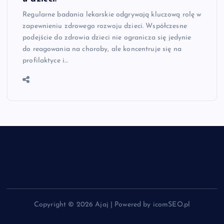
Regularne badania lekarskie odgrywają kluczową rolę w
zapewnieniu zdrowego rozwoju dzieci. Współczesne
podejście do zdrowia dzieci nie ogranicza się jedynie
do reagowania na choroby, ale koncentruje się na
profilaktyce i…
Copyright © 2026 Ajaj | Powered by icomSEO.pl