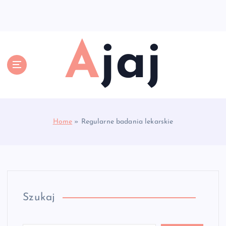
S
k
i
p
Ajaj
t
o
c
o
n
t
e
Home
»
Regularne badania lekarskie
n
t
Szukaj