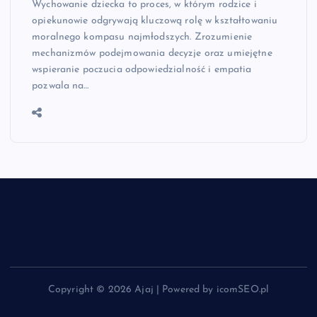
Wychowanie dziecka to proces, w którym rodzice i
opiekunowie odgrywają kluczową rolę w kształtowaniu
moralnego kompasu najmłodszych. Zrozumienie
mechanizmów podejmowania decyzje oraz umiejętne
wspieranie poczucia odpowiedzialność i empatia
pozwala na…
Copyright © 2026 Ajaj | Powered by icomSEO.pl