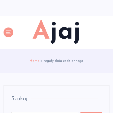
S
k
i
p
Ajaj
t
o
c
o
n
t
e
Home
»
reguły dnia codziennego
n
t
Szukaj