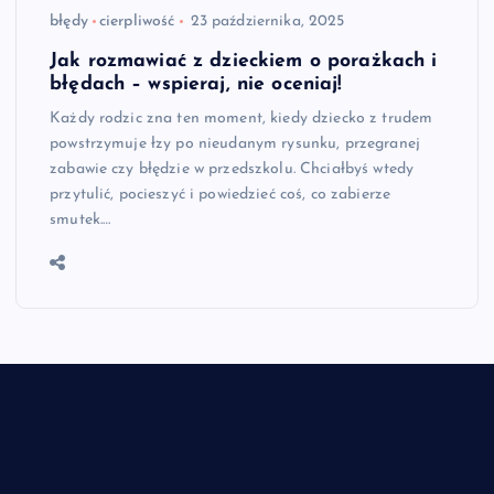
błędy
cierpliwość
23 października, 2025
Jak rozmawiać z dzieckiem o porażkach i
błędach – wspieraj, nie oceniaj!
Każdy rodzic zna ten moment, kiedy dziecko z trudem
powstrzymuje łzy po nieudanym rysunku, przegranej
zabawie czy błędzie w przedszkolu. Chciałbyś wtedy
przytulić, pocieszyć i powiedzieć coś, co zabierze
smutek.…