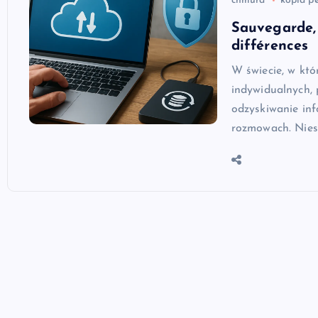
chmura
kopia p
Sauvegarde, 
différences
W świecie, w któ
indywidualnych, 
odzyskiwanie inf
rozmowach. Nies