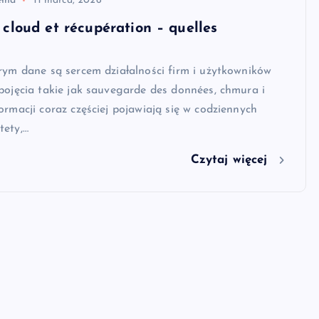
ełna
11 marca, 2026
cloud et récupération – quelles
rym dane są sercem działalności firm i użytkowników
pojęcia takie jak sauvegarde des données, chmura i
ormacji coraz częściej pojawiają się w codziennych
tety,…
Czytaj więcej