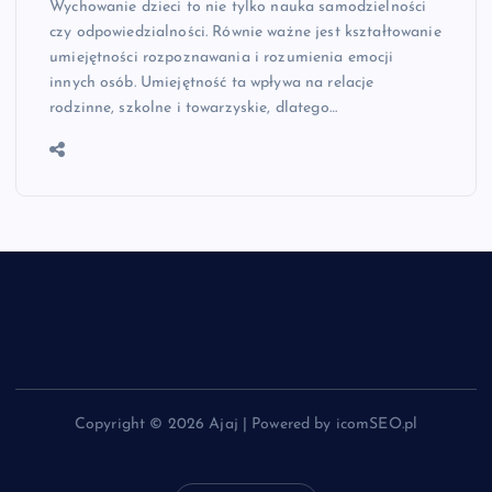
Wychowanie dzieci to nie tylko nauka samodzielności
czy odpowiedzialności. Równie ważne jest kształtowanie
umiejętności rozpoznawania i rozumienia emocji
innych osób. Umiejętność ta wpływa na relacje
rodzinne, szkolne i towarzyskie, dlatego…
Copyright © 2026 Ajaj | Powered by icomSEO.pl