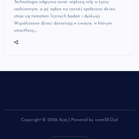
Technologia odgrywa coraz większą rolę w życiu
codziennym, a jej wpływ na rozwój społeczny dzieci
staje się tematem licznych badań i dyskusji.
Współczesne dzieci dorastają w świecie, w którym
smartfony,…
Copyright © 2026 Ajaj | Powered by icomSEO.pl