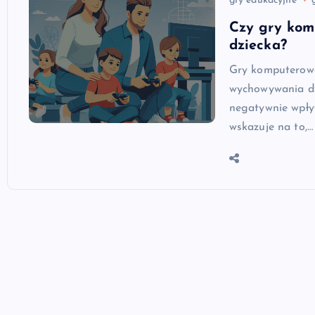
gry edukacyjne
Czy gry kom
dziecka?
Gry komputerowe
wychowywania dz
negatywnie wpływ
wskazuje na to,…