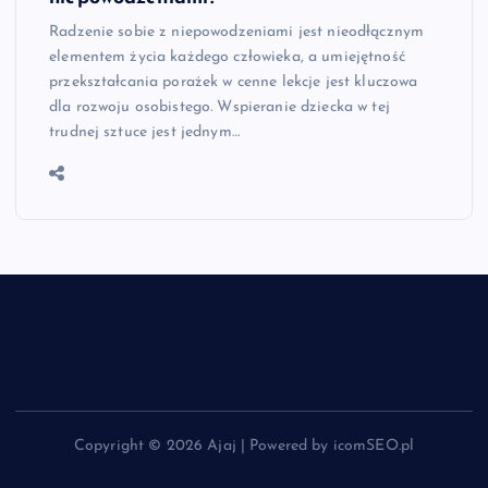
Radzenie sobie z niepowodzeniami jest nieodłącznym
elementem życia każdego człowieka, a umiejętność
przekształcania porażek w cenne lekcje jest kluczowa
dla rozwoju osobistego. Wspieranie dziecka w tej
trudnej sztuce jest jednym…
Copyright © 2026 Ajaj | Powered by icomSEO.pl