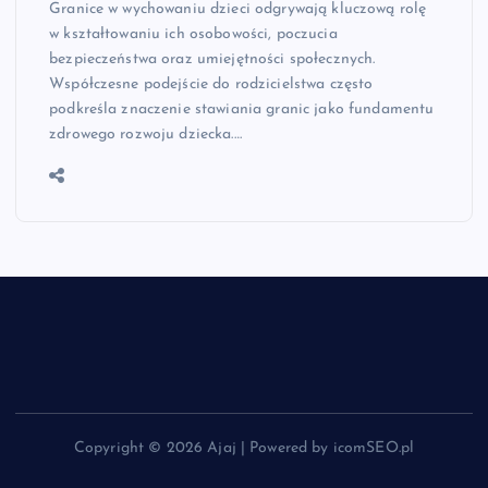
Granice w wychowaniu dzieci odgrywają kluczową rolę
w kształtowaniu ich osobowości, poczucia
bezpieczeństwa oraz umiejętności społecznych.
Współczesne podejście do rodzicielstwa często
podkreśla znaczenie stawiania granic jako fundamentu
zdrowego rozwoju dziecka.…
Copyright © 2026 Ajaj | Powered by icomSEO.pl