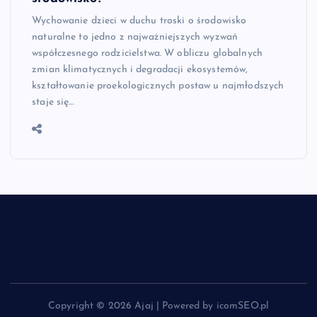
Wychowanie dzieci w duchu troski o środowisko
naturalne to jedno z najważniejszych wyzwań
współczesnego rodzicielstwa. W obliczu globalnych
zmian klimatycznych i degradacji ekosystemów,
kształtowanie proekologicznych postaw u najmłodszych
staje się…
Copyright © 2026 Ajaj | Powered by icomSEO.pl