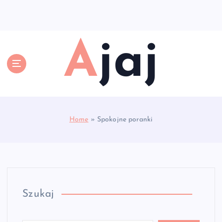
S
k
i
p
Ajaj
t
o
c
o
n
t
e
Home
»
Spokojne poranki
n
t
Szukaj