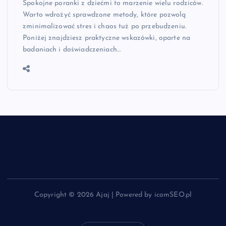
Spokojne poranki z dziećmi to marzenie wielu rodziców.
Warto wdrożyć sprawdzone metody, które pozwolą
zminimalizować stres i chaos tuż po przebudzeniu.
Poniżej znajdziesz praktyczne wskazówki, oparte na
badaniach i doświadczeniach…
Copyright © 2026 Ajaj | Powered by icomSEO.pl