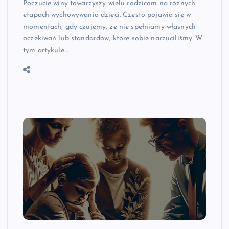
Poczucie winy towarzyszy wielu rodzicom na różnych
etapach wychowywania dzieci. Często pojawia się w
momentach, gdy czujemy, że nie spełniamy własnych
oczekiwań lub standardów, które sobie narzuciliśmy. W
tym artykule…