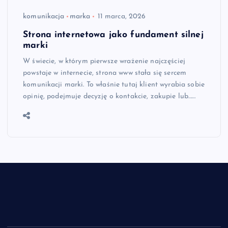
komunikacja
marka
11 marca, 2026
Strona internetowa jako fundament silnej
marki
W świecie, w którym pierwsze wrażenie najczęściej
powstaje w internecie, strona www stała się sercem
komunikacji marki. To właśnie tutaj klient wyrabia sobie
opinię, podejmuje decyzję o kontakcie, zakupie lub……