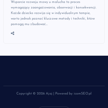
Wsparcie rozwoju mowy u malucha to proces
wymagający zaangażowania, obserwacji i konsekwencji.
Każde dziecko rozwija się w indywidualnym tempie,
warto jednak poznać kluczowe metody i techniki, które
pomogą mu zbudować…
Copyright © 2026 Ajaj | Powered by icomSEO.pl