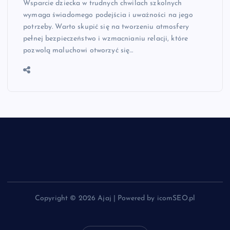
Wsparcie dziecka w trudnych chwilach szkolnych
wymaga świadomego podejścia i uważności na jego
potrzeby. Warto skupić się na tworzeniu atmosfery
pełnej bezpieczeństwo i wzmacnianiu relacji, które
pozwolą maluchowi otworzyć się…
Copyright © 2026 Ajaj | Powered by icomSEO.pl