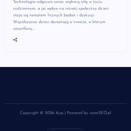
Technologia odgrywa coraz większą rolę w życiu
codziennym, a jej wpływ na rozwój społeczny dzieci
staje się tematem licznych badań i dyskusji.
Współczesne dzieci dorastają w świecie, w którym
smartfony,…
Copyright © 2026 Ajaj | Powered by icomSEO.pl