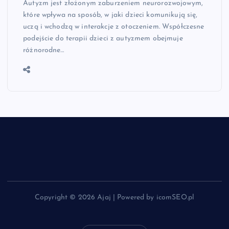
Autyzm jest złożonym zaburzeniem neurorozwojowym,
które wpływa na sposób, w jaki dzieci komunikują się,
uczą i wchodzą w interakcje z otoczeniem. Współczesne
podejście do terapii dzieci z autyzmem obejmuje
różnorodne…
Copyright © 2026 Ajaj | Powered by icomSEO.pl