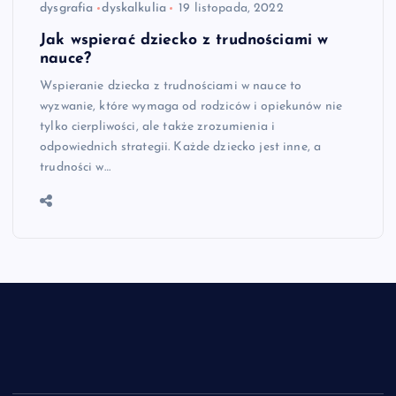
dysgrafia
dyskalkulia
19 listopada, 2022
Jak wspierać dziecko z trudnościami w
nauce?
Wspieranie dziecka z trudnościami w nauce to
wyzwanie, które wymaga od rodziców i opiekunów nie
tylko cierpliwości, ale także zrozumienia i
odpowiednich strategii. Każde dziecko jest inne, a
trudności w…