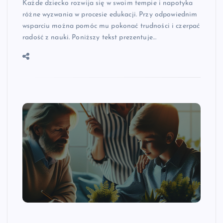
Każde dziecko rozwija się w swoim tempie i napotyka
różne wyzwania w procesie edukacji. Przy odpowiednim
wsparciu można pomóc mu pokonać trudności i czerpać
radość z nauki. Poniższy tekst prezentuje…