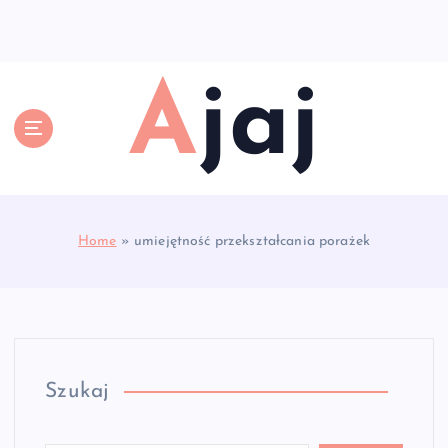
S
k
i
p
Ajaj
t
o
c
o
n
t
e
Home
»
umiejętność przekształcania porażek
n
t
Szukaj