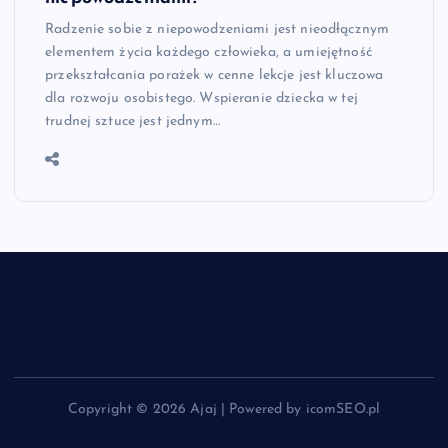
Radzenie sobie z niepowodzeniami jest nieodłącznym
elementem życia każdego człowieka, a umiejętność
przekształcania porażek w cenne lekcje jest kluczowa
dla rozwoju osobistego. Wspieranie dziecka w tej
trudnej sztuce jest jednym…
Copyright © 2026 Ajaj | Powered by icomSEO.pl