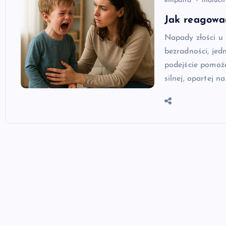
empatia
maluch
Jak reagowa
Napady złości u
bezradności, je
podejście pomoż
silnej, opartej na